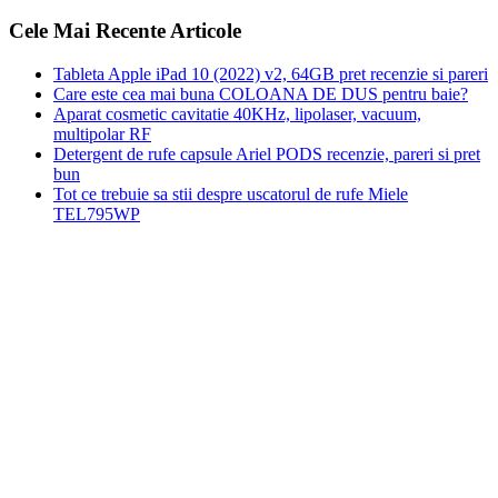
Cele Mai Recente Articole
Tableta Apple iPad 10 (2022) v2, 64GB pret recenzie si pareri
Care este cea mai buna COLOANA DE DUS pentru baie?
Aparat cosmetic cavitatie 40KHz, lipolaser, vacuum,
multipolar RF
Detergent de rufe capsule Ariel PODS recenzie, pareri si pret
bun
Tot ce trebuie sa stii despre uscatorul de rufe Miele
TEL795WP