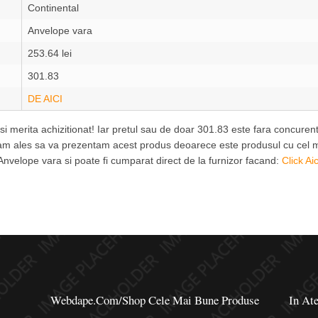
Continental
Anvelope vara
253.64 lei
301.83
DE AICI
e si merita achizitionat! Iar pretul sau de doar 301.83 este fara concur
i am ales sa va prezentam acest produs deoarece este produsul cu cel ma
Anvelope vara si poate fi cumparat direct de la furnizor facand:
Click Aic
Webdape.com/Shop Cele Mai Bune Produse
In Ate