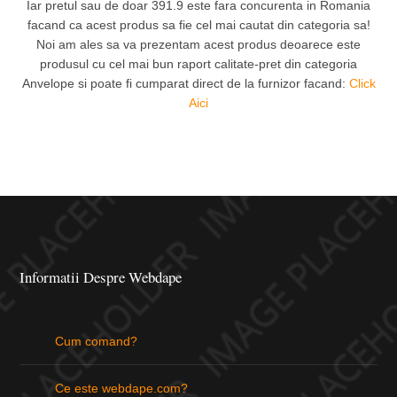
Iar pretul sau de doar 391.9 este fara concurenta in Romania
facand ca acest produs sa fie cel mai cautat din categoria sa!
Noi am ales sa va prezentam acest produs deoarece este
produsul cu cel mai bun raport calitate-pret din categoria
Anvelope si poate fi cumparat direct de la furnizor facand:
Click
Aici
Informatii Despre Webdape
Cum comand?
Ce este webdape.com?