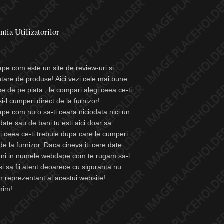
ntia Utilizatorilor
e.com este un site de review-uri si
tare de produse! Aici vezi cele mai bune
e de pe piata , le compari alegi ceea ce-ti
si-l cumperi direct de la furnizor!
e.com nu o sa-ti ceara niciodata nici un
 date sau de bani tu esti aici doar sa
i ceea ce-ti trebuie dupa care le cumperi
 de la furnizor. Daca cineva iti cere date
ani in numele webdape.com te rugam sa-l
 si sa fii atent deoarece cu siguranta nu
n reprezentant al acestui website!
mim!