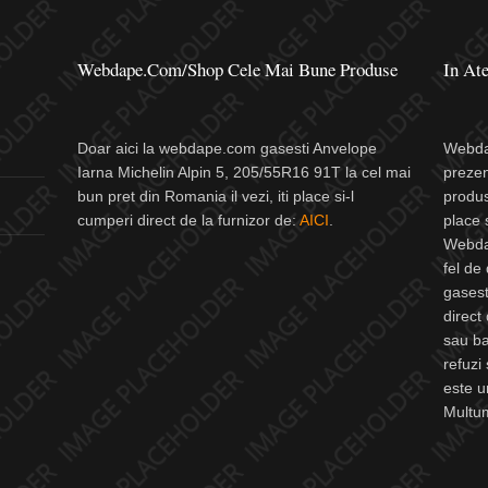
Webdape.com/Shop Cele Mai Bune Produse
In Ate
Doar aici la webdape.com gasesti Anvelope
Webdap
Iarna Michelin Alpin 5, 205/55R16 91T la cel mai
prezen
bun pret din Romania il vezi, iti place si-l
produs
cumperi direct de la furnizor de:
AICI
.
place 
Webdap
fel de
gasest
direct
sau b
refuzi
este u
Multu